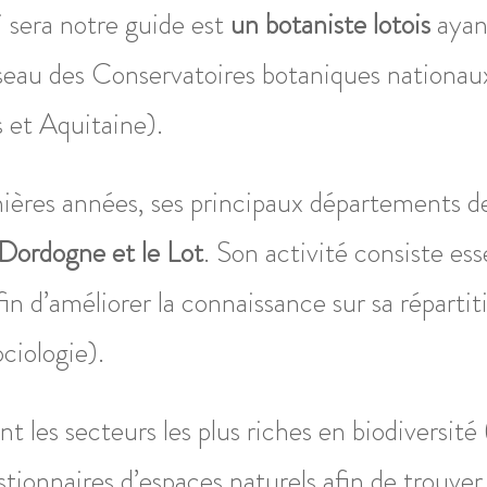
 sera notre guide est
un b
otaniste lotois
ayan
éseau des Conservatoires botaniques nationa
et Aquitaine).
nières années, ses principaux départements d
Dordogne et le Lot
. Son activité consiste es
afin d’améliorer la connaissance sur sa répartit
ciologie).
t les secteurs les plus riches en biodiversit
stionnaires d’espaces naturels afin de trouver