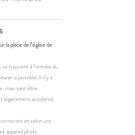
S
 la place de l’église de
s se trouvent à l’entrée du
urer si possible. Il n’y a
, mais sans être
st légèrement accidenté
.
 correctes et selon vos
et appareil photo.