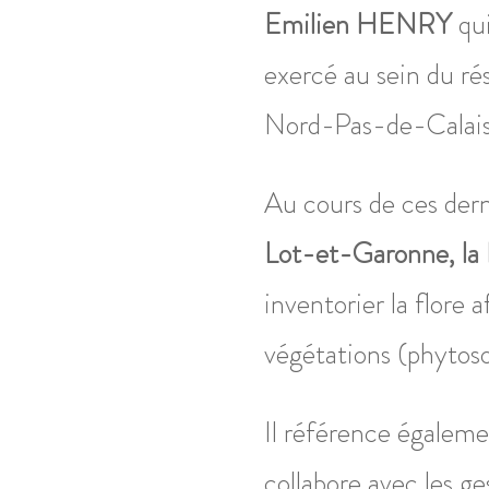
Emilien HENRY
qui
exercé au sein du r
Nord-Pas-de-Calais 
Au cours de ces der
Lot-et-Garonne, la 
inventorier la flore 
végétations (phytoso
Il référence égalemen
collabore avec les ge