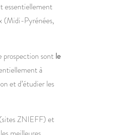
t essentiellement
ux (Midi-Pyrénées,
e prospection sont
le
sentiellement à
ion et d’étudier les
é (sites ZNIEFF) et
 les meilleures