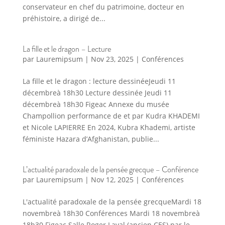
conservateur en chef du patrimoine, docteur en
préhistoire, a dirigé de...
La fille et le dragon – Lecture
par
Lauremipsum
|
Nov 23, 2025
|
Conférences
La fille et le dragon : lecture dessinéeJeudi 11
décembreà 18h30 Lecture dessinée Jeudi 11
décembreà 18h30 Figeac Annexe du musée
Champollion performance de et par Kudra KHADEMI
et Nicole LAPIERRE En 2024, Kubra Khademi, artiste
féministe Hazara d’Afghanistan, publie...
L’actualité paradoxale de la pensée grecque – Conférence
par
Lauremipsum
|
Nov 12, 2025
|
Conférences
L'actualité paradoxale de la pensée grecqueMardi 18
novembreà 18h30 Conférences Mardi 18 novembreà
18h30 Figeac Salle Roger Laval (ancien CES) par le